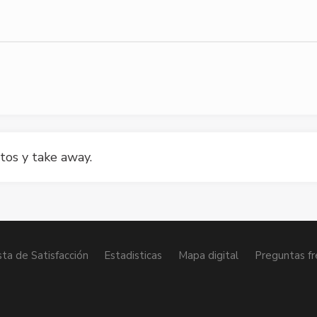
tos y take away.
ta de Satisfacción
Estadisticas
Mapa digital
Preguntas f