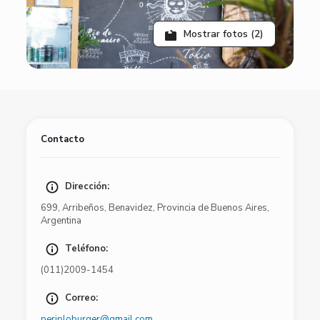
Mostrar fotos (2)
Contacto
Dirección:
699
,
Arribeños
,
Benavidez
,
Provincia de Buenos Aires
,
Argentina
Teléfono:
(011)2009-1454
Correo:
periploburger@gmail.com