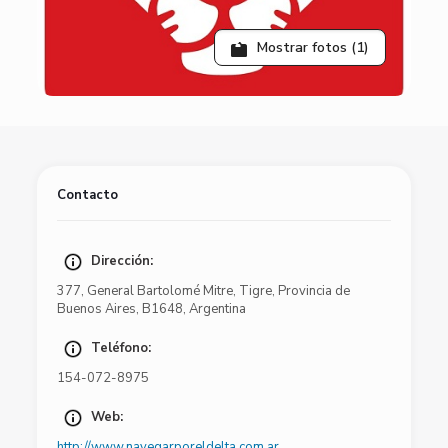
Mostrar fotos (1)
Contacto
Dirección:
377
,
General Bartolomé Mitre
,
Tigre
,
Provincia de
Buenos Aires
,
B1648
,
Argentina
Teléfono:
154-072-8975
Web:
http://www.navegarporeldelta.com.ar