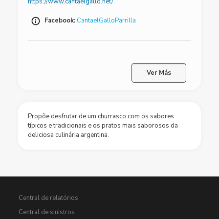
https://www.cantaelgallo.net/
Facebook:
CantaelGalloParrilla
Ver Más
Propõe desfrutar de um churrasco com os sabores
típicos e tradicionais e os pratos mais saborosos da
deliciosa culinária argentina.
Central de relatórios
Central de sinistros