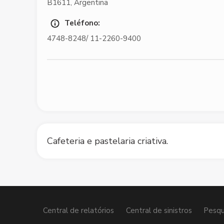
B1611
,
Argentina
Teléfono:
4748-8248/ 11-2260-9400
Cafeteria e pastelaria criativa.
Central de relatórios
Central de sinistros
Pesqu