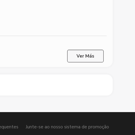
Ver Más
equentes
Junte-se ao nosso sistema de promoção