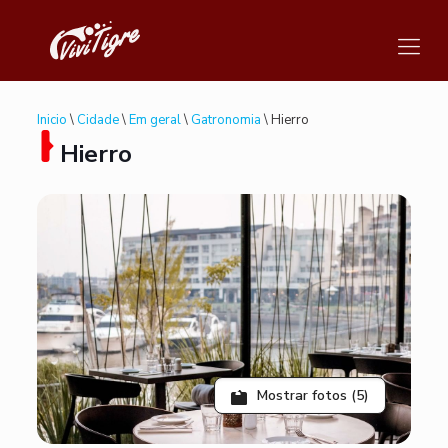
Inicio
\
Cidade
\
Em geral
\
Gatronomia
\ Hierro
Hierro
Mostrar fotos (5)