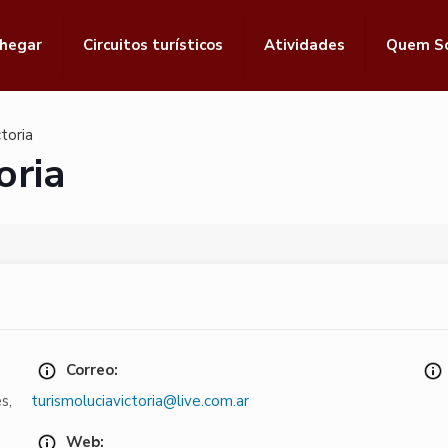
hegar
Circuitos turísticos
Atividades
Quem S
toria
oria
Correo:
es
,
turismoluciavictoria@live.com.ar
Web: