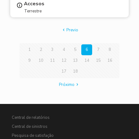
Accesos
Terrestre
Previo
1
2
3
4
5
6
7
8
9
10
11
12
13
14
15
16
17
18
Próximo
Central de relatórios
Central de sinistros
Pesquisa de satisfação