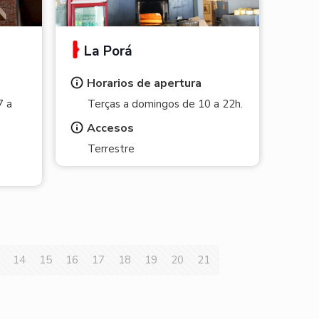
La Porá
Horarios de apertura
7 a
Terças a domingos de 10 a 22h.
Accesos
Terrestre
14
15
16
17
18
19
20
21