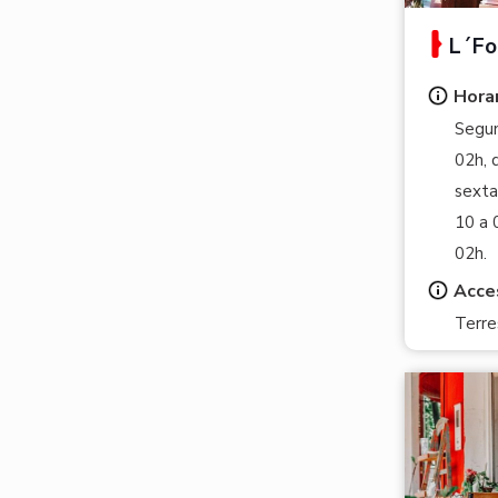
L´Fo
Horar
Segun
02h, 
sexta
10 a 
02h.
Acce
Terre