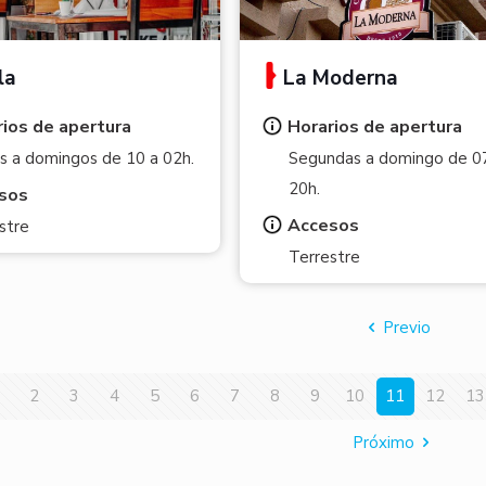
la
La Moderna
ios de apertura
Horarios de apertura
s a domingos de 10 a 02h.
Segundas a domingo de 0
20h.
sos
Accesos
stre
Terrestre
Previo
2
3
4
5
6
7
8
9
10
11
12
13
Próximo