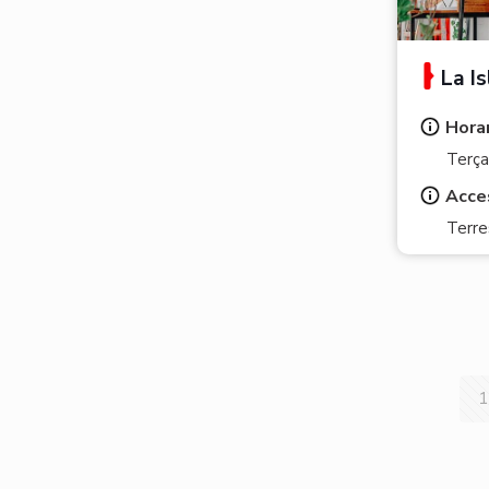
La Is
Horar
Terça
Acce
Terre
1