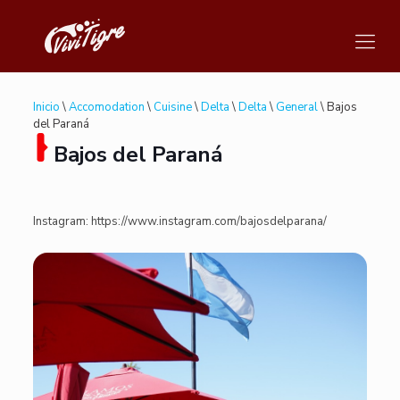
Inicio
\
Accomodation
\
Cuisine
\
Delta
\
Delta
\
General
\ Bajos
del Paraná
Bajos del Paraná
Instagram: https://www.instagram.com/bajosdelparana/