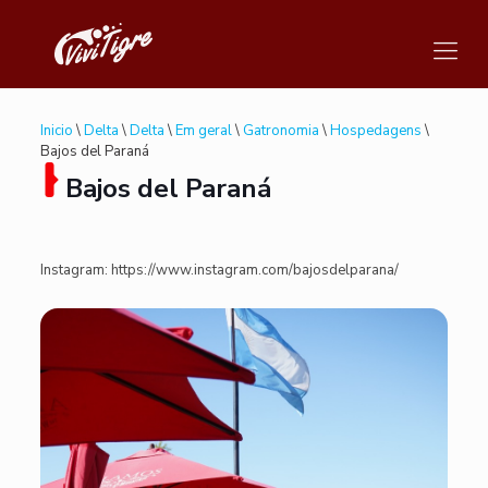
Inicio
\
Delta
\
Delta
\
Em geral
\
Gatronomia
\
Hospedagens
\
Bajos del Paraná
Bajos del Paraná
Instagram: https://www.instagram.com/bajosdelparana/